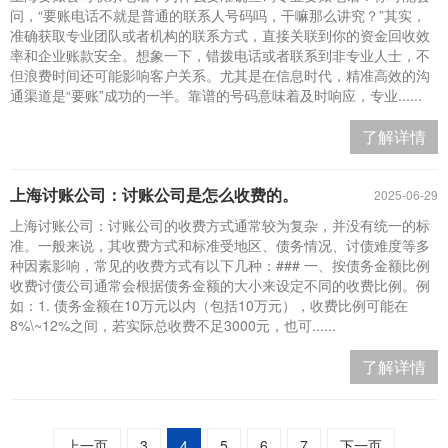
问，“要账电话不就是普通的联系人号码吗，干嘛那么讲究？”其实，
准确获取专业团队或者机构的联系方式，直接关联到你的资金回收效
率和企业账款安全。想象一下，错拨电话或者联系到非专业人士，不
但浪费时间还可能影响客户关系。尤其是在信息时代，精准高效的沟
通渠道是“要账”成功的一半。靠谱的号码意味着及时响应，专业......
了解详情
上海讨账公司：讨账公司是怎么收费的。
2025-06-29
上海讨账公司：讨账公司的收费方式通常较为复杂，并没有统一的标
准。一般来说，其收费方式和标准受地区、债务情况、讨债难度等多
种因素影响，常见的收费方式有以下几种：### 一、按债务金额比例
收费讨债公司通常会根据债务金额的大小来设定不同的收费比例。例
如：1. 债务金额在10万元以内（包括10万元），收费比例可能在
8%\~12%之间，若实际总收费不足3000元，也可......
了解详情
上一页
3
4
5
6
7
下一页